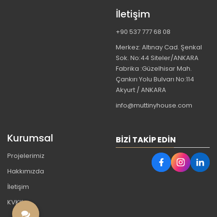
İletişim
+90 537 777 68 08
Merkez: Altınay Cad. Şenkal
Sok. No:44 Siteler/ANKARA
Fabrika :Güzelhisar Mah.
Çankırı Yolu Bulvarı No:114
Akyurt / ANKARA
info@muttinyhouse.com
Kurumsal
BIZI TAKIP EDIN
Projelerimiz
Hakkımızda
İletişim
KVKK