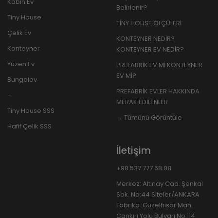
Kabin Ev
Belirlenir?
Tiny House
TİNY HOUSE ÖLÇÜLERİ
Çelik Ev
KONTEYNER NEDİR?
Konteyner
KONTEYNER EV NEDİR?
Yüzen Ev
PREFABRİK EV Mİ KONTEYNER
EV Mİ?
Bungalov
PREFABRİK EVLER HAKKINDA
-
MERAK EDİLENLER
Tiny House SSS
→ Tümünü Görüntüle
Hafif Çelik SSS
İletişim
+90 537 777 68 08
Merkez: Altınay Cad. Şenkal
Sok. No:44 Siteler/ANKARA
Fabrika :Güzelhisar Mah.
Çankırı Yolu Bulvarı No:114