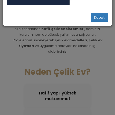
Örnekleri
Muttiny House olarak hayata geçirdiğimiz modern, estetik
Kapat
ve dayanıklı çelik ev projelerimizi sizlerle buluşturuyoruz.
Tek katlı, çok katlı ve loftlu olmak üzere farklı ihtiyaçlara
özel tasarlanan
hafif çelik ev sistemleri
, hem hızlı
kurulum hem de yüksek yalıtım avantajı sunar.
Projelerimizi inceleyerek
çelik ev modelleri
,
çelik ev
fiyatları
ve uygulama detayları hakkında bilgi
alabilirsiniz.
Neden Çelik Ev?
Hafif yapı, yüksek
mukavemet