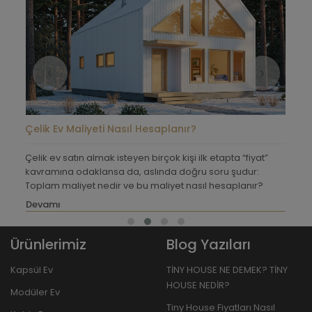
‹
›
Çelik Ev Maliyeti Nasıl Hesaplanır?
Hafi
Çelik ev satın almak isteyen birçok kişi ilk etapta “fiyat”
Son 
kavramına odaklansa da, aslında doğru soru şudur:
hafi
n
Toplam maliyet nedir ve bu maliyet nasıl hesaplanır?
tasa
ve
Devamı
Dev
aşam
Ürünlerimiz
Blog Yazıları
Kapsül Ev
TİNY HOUSE NE DEMEK? TİNY
HOUSE NEDİR?
Modüler Ev
Tiny House Fiyatları Nasıl