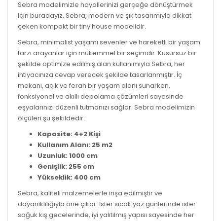
Sebra modelimizle hayallerinizi gerçeğe dönüştürmek
için buradayız. Sebra, modern ve şık tasarımıyla dikkat
çeken kompakt bir tiny house modelidir.
Sebra, minimalist yaşamı sevenler ve hareketli bir yaşam
tarzı arayanlar için mükemmel bir seçimdir. Kusursuz bir
şekilde optimize edilmiş alan kullanımıyla Sebra, her
ihtiyacınıza cevap verecek şekilde tasarlanmıştır. İç
mekanı, açık ve ferah bir yaşam alanı sunarken,
fonksiyonel ve akıllı depolama çözümleri sayesinde
eşyalarınızı düzenli tutmanızı sağlar. Sebra modelimizin
ölçüleri şu şekildedir:
Kapasite: 4+2 Kişi
Kullanım Alanı: 25 m2
Uzunluk: 1000 cm
Genişlik: 255 cm
Yükseklik: 400 cm
Sebra, kaliteli malzemelerle inşa edilmiştir ve
dayanıklılığıyla öne çıkar. İster sıcak yaz günlerinde ister
soğuk kış gecelerinde, iyi yalıtılmış yapısı sayesinde her