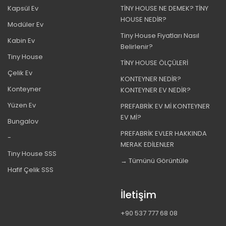
Kapsül Ev
TİNY HOUSE NE DEMEK? TİNY
HOUSE NEDİR?
Modüler Ev
Tiny House Fiyatları Nasıl
Kabin Ev
Belirlenir?
Tiny House
TİNY HOUSE ÖLÇÜLERİ
Çelik Ev
KONTEYNER NEDİR?
Konteyner
KONTEYNER EV NEDİR?
Yüzen Ev
PREFABRİK EV Mİ KONTEYNER
EV Mİ?
Bungalov
PREFABRİK EVLER HAKKINDA
-
MERAK EDİLENLER
Tiny House SSS
→ Tümünü Görüntüle
Hafif Çelik SSS
İletişim
+90 537 777 68 08