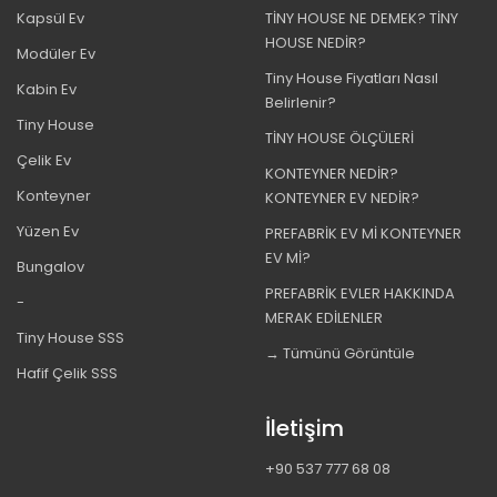
Kapsül Ev
TİNY HOUSE NE DEMEK? TİNY
HOUSE NEDİR?
Modüler Ev
Tiny House Fiyatları Nasıl
Kabin Ev
Belirlenir?
Tiny House
TİNY HOUSE ÖLÇÜLERİ
Çelik Ev
KONTEYNER NEDİR?
Konteyner
KONTEYNER EV NEDİR?
Yüzen Ev
PREFABRİK EV Mİ KONTEYNER
EV Mİ?
Bungalov
PREFABRİK EVLER HAKKINDA
-
MERAK EDİLENLER
Tiny House SSS
→ Tümünü Görüntüle
Hafif Çelik SSS
İletişim
+90 537 777 68 08