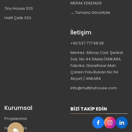
MERAK EDİLENLER
Tiny House SSS
→ Tümünü Görüntüle
Hafif Çelik SSS
İletişim
+90 537 777 68 08
Merkez: Altınay Cad. Şenkal
Sok. No:44 Siteler/ANKARA
Fabrika :Güzelhisar Mah.
Çankırı Yolu Bulvarı No:114
Akyurt / ANKARA
info@muttinyhouse.com
Kurumsal
BIZI TAKIP EDIN
Projelerimiz
Hakkımızda