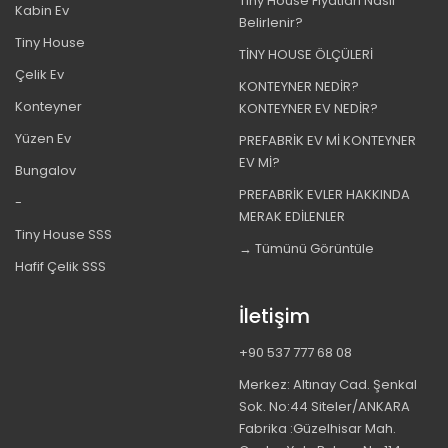
Tiny House Fiyatları Nasıl
Kabin Ev
Belirlenir?
Tiny House
TİNY HOUSE ÖLÇÜLERİ
Çelik Ev
KONTEYNER NEDİR?
Konteyner
KONTEYNER EV NEDİR?
Yüzen Ev
PREFABRİK EV Mİ KONTEYNER
EV Mİ?
Bungalov
PREFABRİK EVLER HAKKINDA
-
MERAK EDİLENLER
Tiny House SSS
→ Tümünü Görüntüle
Hafif Çelik SSS
İletişim
+90 537 777 68 08
Merkez: Altınay Cad. Şenkal
Sok. No:44 Siteler/ANKARA
Fabrika :Güzelhisar Mah.