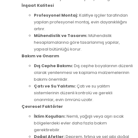
İnşaat Kalitesi
Profesyonel Montaj:
Kalifiye işçiler tarafından
yapılan profesyonel montaj, evin dayanıklılığını
artırır.
Mühendislik ve Tasarım:
Mühendislik
hesaplamalarına göre tasarlanmış yapılar,
yapısal bütünlüğü korur.
Bakım ve Onarım
Dış Cephe Bakımı:
Dış cephe boyalarının düzenli
olarak yenilenmesi ve kaplama malzemelerinin
bakımı önemlidir.
Çatı ve Su Yalıtımı:
Çatı ve su yalıtım
sistemlerinin düzenli kontrolü ve gerekli
onarımlar, evin ömrünü uzatır.
Çevresel Faktörler
İklim Koşulları:
Nemli, yağışlı veya aşırı sıcak
bölgelerdeki evler daha fazla bakım
gerektirebilir.
Doğal Afetler:
Deprem, fırtına ve sel gibi doğal